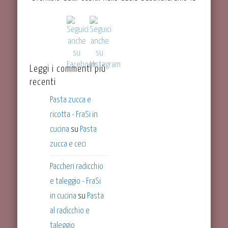
ricette che ci verranno proposte dai nostri ospiti
speciali.
Se volete che le vostre ricette siano pubblicate in
questa sezione, contattateci per e-mail all\'indirizzo
info@frasincucina.it.
Leggi i commenti più
recenti
Pasta zucca e
ricotta - FraSi in
cucina
su
Pasta
zucca e ceci
Paccheri radicchio
e taleggio - FraSi
in cucina
su
Pasta
al radicchio e
taleggio