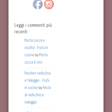
Se volete che le vostre ricette siano pubblicate in
questa sezione, contattateci per e-mail all\'indirizzo
info@frasincucina.it.
Leggi i commenti più
recenti
Pasta zucca e
ricotta - FraSi in
cucina
su
Pasta
zucca e ceci
Paccheri radicchio
e taleggio - FraSi
in cucina
su
Pasta
al radicchio e
taleggio