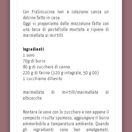
Con FraSincucina non è colazione senza un
dolcino fatto in casa.
Oggi vi proponiamo delle mezzelune fatte con
una base di pastafrolla montata e ripieno di
marmellata ai mirtilli.
Ingredienti
1 uovo
70g di burro
80 g di zucchero di canna
220 g di farina (120 g integrale, 50 g 00)
1 cucchiaino dilievito
marmellata di mirtilli/marmellata di
albicocche
Montare le uova con lo zucchero e non appena il
composto risulta spumoso, aggiungere il burro
ammorbidito a temperatura ambiente. Quando
gli ingredienti sono ben amalgamati,