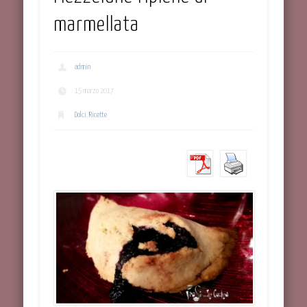
marmellata
admin
15 marzo 2017
Dolci
,
Ricette