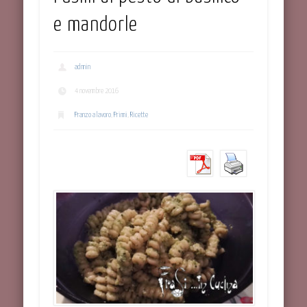
e mandorle
admin
4 novembre 2016
Pranzo a lavoro
,
Primi
,
Ricette