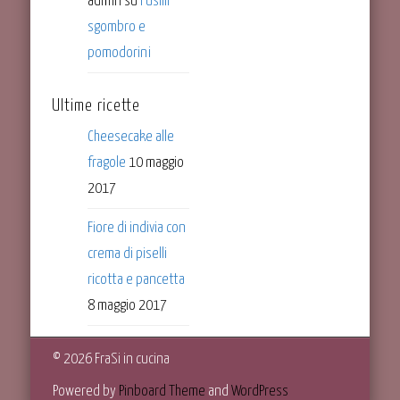
admin
su
Fusilli
sgombro e
pomodorini
Ultime ricette
Cheesecake alle
fragole
10 maggio
2017
Fiore di indivia con
crema di piselli
ricotta e pancetta
8 maggio 2017
© 2026 FraSi in cucina
Powered by
Pinboard Theme
and
WordPress