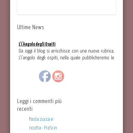
Ultime News
L\'Angolo degli Ospiti
Da oggi il blog si arricchisce con una nuova rubrica,
L\'angolo degli ospiti, nella quale pubblicheremo le
ricette che ci verranno proposte dai nostri ospiti
speciali.
Se volete che le vostre ricette siano pubblicate in
questa sezione, contattateci per e-mail all\'indirizzo
info@frasincucina.it.
Leggi i commenti più
recenti
Pasta zucca e
ricotta - FraSi in